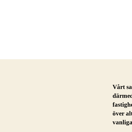
Vårt sa
därmed
fastigh
över al
vanliga