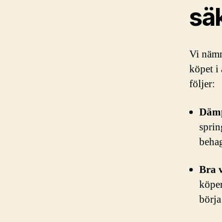
sä
Vi nämn
köpet i 
följer:
Dämp
sprin
beha
Bra 
köper
börja