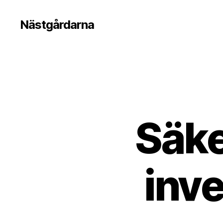
Nästgårdarna
Säke
inv