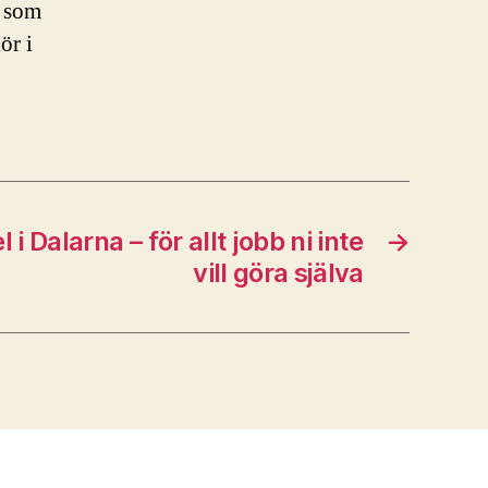
l som
ör i
i Dalarna – för allt jobb ni inte
→
vill göra själva