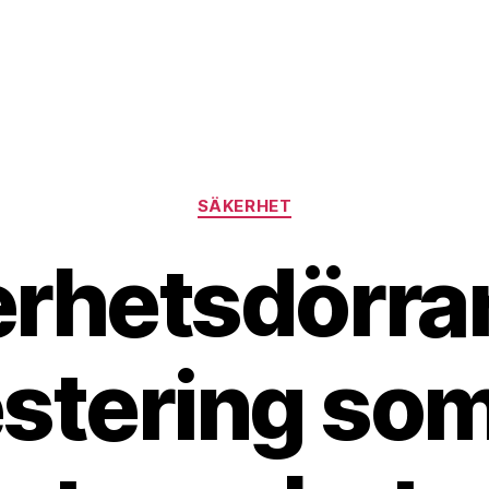
Kategorier
SÄKERHET
rhetsdörrar
estering som