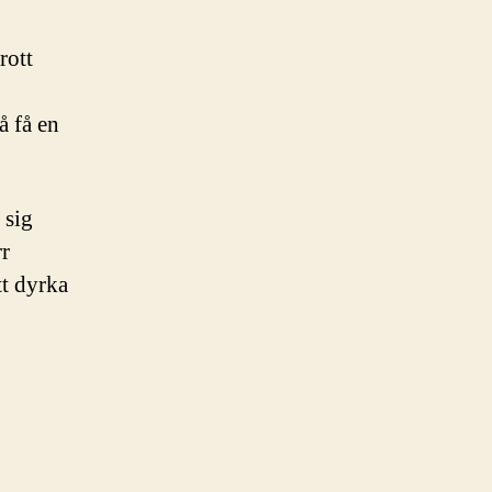
rott
å få en
 sig
rr
tt dyrka