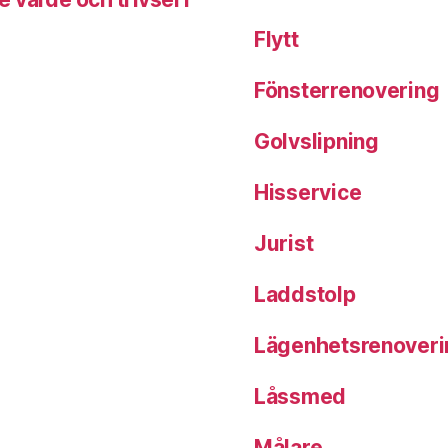
Flytt
Fönsterrenovering
Golvslipning
Hisservice
Jurist
Laddstolp
Lägenhetsrenoveri
Låssmed
Målare