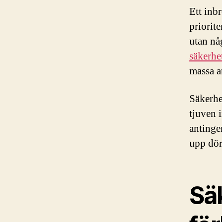
Ett inb
priorite
utan någ
säkerhe
massa a
Säkerhe
tjuven 
antinge
upp dör
Sä