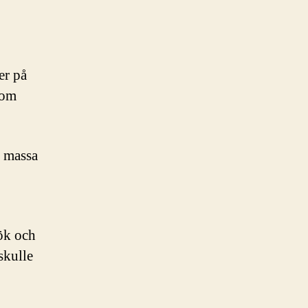
er på
som
n massa
rök och
skulle