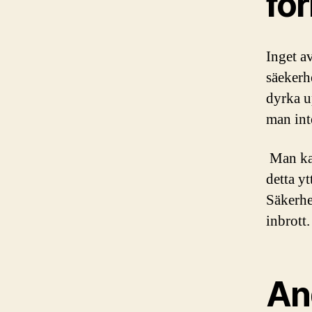
för
Inget a
säekerh
dyrka u
man int
Man kan
detta y
Säkerhet
inbrott.
An