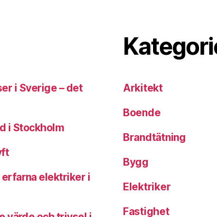
Kategori
ser i Sverige – det
Arkitekt
Boende
d i Stockholm
Brandtätning
ft
Bygg
rfarna elektriker i
Elektriker
Fastighet
 värde och trivsel i