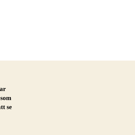
har
 som
tt se