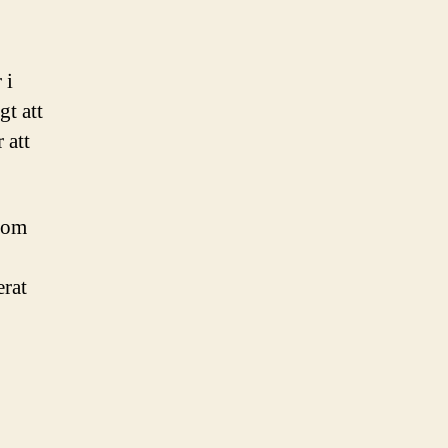
 i
gt att
 att
nom
erat